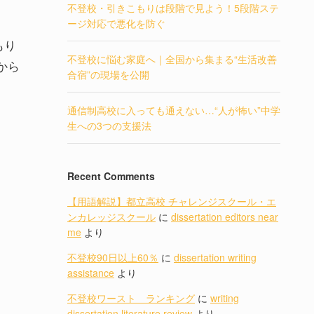
不登校・引きこもりは段階で見よう！5段階ステ
ージ対応で悪化を防ぐ
もり
不登校に悩む家庭へ｜全国から集まる“生活改善
から
合宿”の現場を公開
通信制高校に入っても通えない…“人が怖い”中学
生への3つの支援法
中
Recent Comments
【用語解説】都立高校 チャレンジスクール・エ
ンカレッジスクール
に
dissertation editors near
me
より
不登校90日以上60％
に
dissertation writing
assistance
より
不登校ワースト ランキング
に
writing
dissertation literature review
より