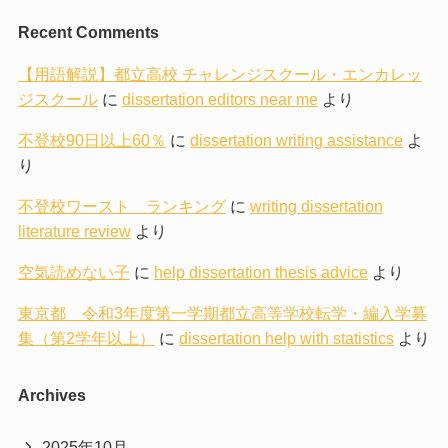
Recent Comments
【用語解説】都立高校 チャレンジスクール・エンカレッ
ジスクール
に
dissertation editors near me
より
不登校90日以上60％
に
dissertation writing assistance
よ
り
不登校ワースト ランキング
に
writing dissertation
literature review
より
空気読めない子
に
help dissertation thesis advice
より
東京都 令和3年度第一学期都立高等学校転学・編入学募
集（第2学年以上）
に
dissertation help with statistics
より
Archives
2025年10月