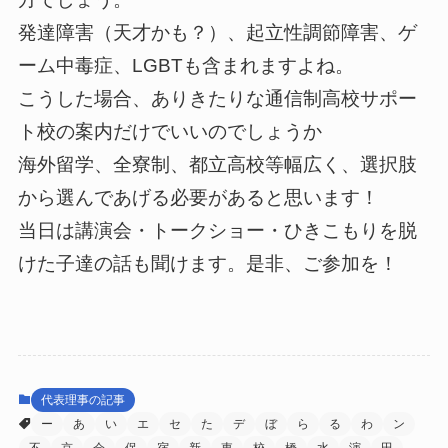
発達障害（天才かも？）、起立性調節障害、ゲ
ーム中毒症、LGBTも含まれますよね。
こうした場合、ありきたりな通信制高校サポー
ト校の案内だけでいいのでしょうか
海外留学、全寮制、都立高校等幅広く、選択肢
から選んであげる必要があると思います！
当日は講演会・トークショー・ひきこもりを脱
けた子達の話も聞けます。是非、ご参加を！
代表理事の記事
ー
あ
い
エ
セ
た
デ
ぼ
ら
る
わ
ン