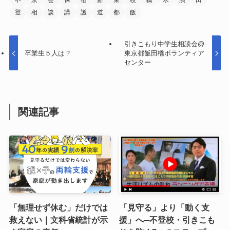
不
京
会
保
宿
新
東
校
橋
水
演
田
登
相
談
講
護
道
都
飯
引きこもり中学生相談会@
卒業生５人は？
東京都飯田橋ボランティア
センター
関連記事
「無理せず休む」だけでは
「見守る」より「動く支
救えない｜文科省統計が示
援」へ─不登校・引きこも