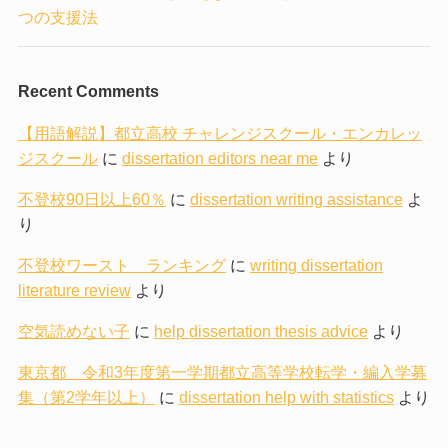
つの支援法
Recent Comments
【用語解説】都立高校 チャレンジスクール・エンカレッ
ジスクール
に
dissertation editors near me
より
不登校90日以上60％
に
dissertation writing assistance
よ
り
不登校ワースト ランキング
に
writing dissertation
literature review
より
空気読めない子
に
help dissertation thesis advice
より
東京都 令和3年度第一学期都立高等学校転学・編入学募
集（第2学年以上）
に
dissertation help with statistics
より