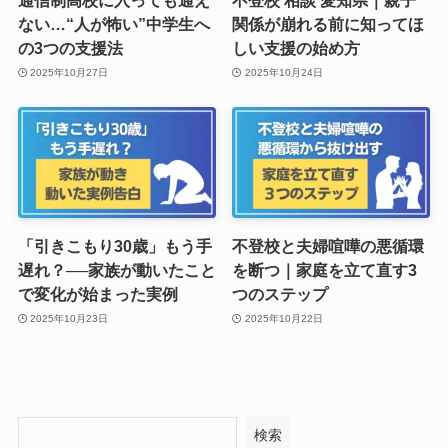
通信制高校に入っても通え
不登校 相談 愛知県｜親子
ない…“人が怖い”中学生へ
関係が崩れる前に知ってほ
の3つの支援法
しい支援の始め方
2025年10月27日
2025年10月24日
「引きこもり30歳」もう手
不登校と夫婦喧嘩の悪循環
遅れ？──家族が動いたこと
を断つ｜家庭を立て直す3
で変化が始まった実例
つのステップ
2025年10月23日
2025年10月22日
検索