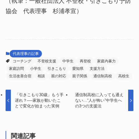
（執筆：一般社団法人 不登校・引きこもり予防
協会 代表理事 杉浦孝宣）
代表理事の記事
コーチング
不登校支援
中学生
再登校
家庭内暴力
家庭訪問
小学生
引きこもり
愛知県
支援方法
生活改善合宿
相談
親の対応
親子関係
通信制高校
高校生
「引きこもり30歳」もう手
通信制高校に入っても通え
遅れ？──家族が動いたこ
ない…“人が怖い”中学生へ
とで変化が始まった実例
の3つの支援法
関連記事