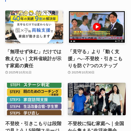
「無理せず休む」だけでは
「見守る」より「動く支
救えない｜文科省統計が示
援」へ─不登校・引きこも
す家庭の責任
りを防ぐ7つのステップ
2025年10月31日
2025年10月30日
不登校・引きこもりは段階
不登校に悩む家庭へ｜全国
で見よう！5段階ステージ
から集まる“生活改善合