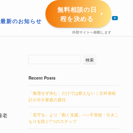
無料相談の日
YouTube
程を決める
最新のお知らせ
外部サイトへ移動します
検索
Recent Posts
「無理せず休む」だけでは救えない｜文科省統
計が示す家庭の責任
養老
「見守る」より「動く支援」へ─不登校・引きこ
もりを防ぐ7つのステップ