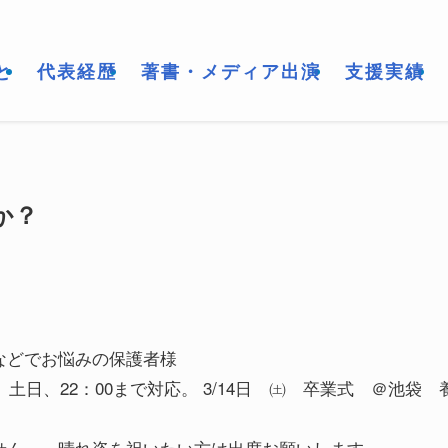
と
代表経歴
著書・メディア出演
支援実績
か？
などでお悩みの保護者様
日、22：00まで対応。 3/14日 ㈯ 卒業式 ＠池袋 
せん。 晴れ姿を祝いたい方は出席お願いします。