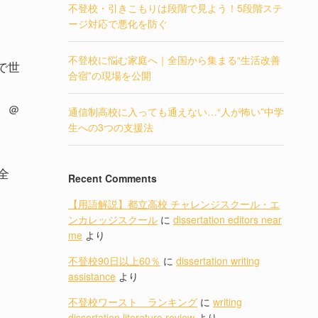
不登校・引きこもりは段階で見よう！5段階ステ
ージ対応で悪化を防ぐ
不登校に悩む家庭へ｜全国から集まる“生活改善
で世
合宿”の現場を公開
）＠
通信制高校に入っても通えない…“人が怖い”中学
生への3つの支援法
き
全
Recent Comments
【用語解説】都立高校 チャレンジスクール・エ
ンカレッジスクール
に
dissertation editors near
me
より
不登校90日以上60％
に
dissertation writing
assistance
より
不登校ワースト ランキング
に
writing
dissertation literature review
より