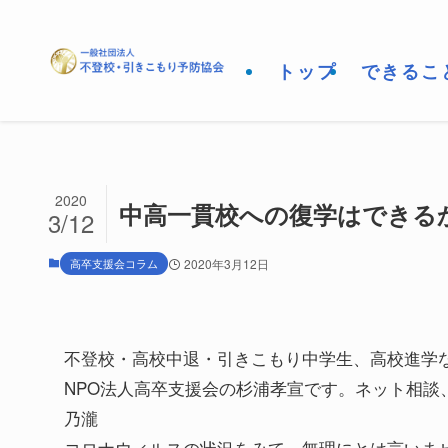
トップ
できるこ
2020
中高一貫校への復学はできる
3/12
高卒支援会コラム
2020年3月12日
不登校・高校中退・引きこもり中学生、高校進学
NPO法人高卒支援会の杉浦孝宣です。ネット相談、土
乃瀧
コロナウィルスの状況をみて、無理にとは言いま