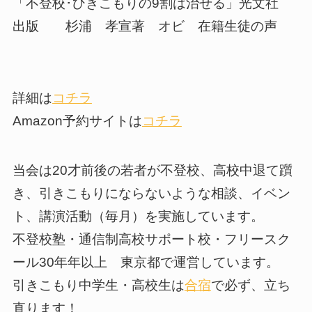
「不登校･ひきこもりの9割は治せる」光文社
出版 杉浦 孝宣著 オビ 在籍生徒の声
詳細は
コチラ
Amazon予約サイトは
コチラ
当会は20才前後の若者が不登校、高校中退て躓
き、引きこもりにならないような相談、イベン
ト、講演活動（毎月）を実施しています。
不登校塾・通信制高校サポート校・フリースク
ール30年年以上 東京都で運営しています。
引きこもり中学生・高校生は
合宿
で必ず、立ち
直ります！