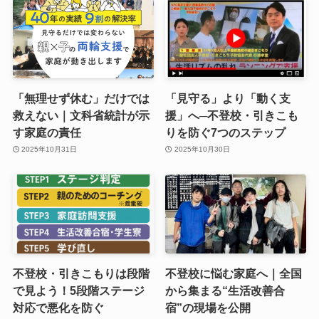
「無理せず休む」だけでは
「見守る」より「動く支
救えない｜文科省統計が示
援」へ─不登校・引きこも
す家庭の責任
りを防ぐ7つのステップ
2025年10月31日
2025年10月30日
不登校・引きこもりは段階
不登校に悩む家庭へ｜全国
で見よう！5段階ステージ
から集まる“生活改善合
対応で悪化を防ぐ
宿”の現場を公開