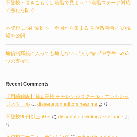
不登校・引きこもりは段階で見よう！5段階ステージ対応
で悪化を防ぐ
不登校に悩む家庭へ｜全国から集まる“生活改善合宿”の現
場を公開
通信制高校に入っても通えない…“人が怖い”中学生への3
つの支援法
Recent Comments
【用語解説】都立高校 チャレンジスクール・エンカレッ
ジスクール
に
dissertation editors near me
より
不登校90日以上60％
に
dissertation writing assistance
よ
り
不登校ワースト ランキング
に
writing dissertation