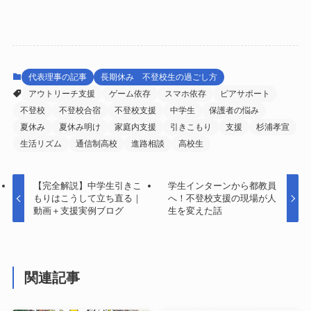
代表理事の記事
長期休み 不登校生の過ごし方
アウトリーチ支援
ゲーム依存
スマホ依存
ピアサポート
不登校
不登校合宿
不登校支援
中学生
保護者の悩み
夏休み
夏休み明け
家庭内支援
引きこもり
支援
杉浦孝宣
生活リズム
通信制高校
進路相談
高校生
【完全解説】中学生引きこ
学生インターンから都教員
もりはこうして立ち直る｜
へ！不登校支援の現場が人
動画＋支援実例ブログ
生を変えた話
関連記事