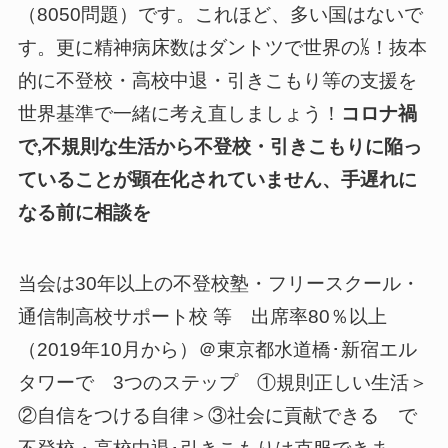
（8050問題）です。これほど、多い国はないで
す。更に精神病床数はダントツで世界の⅕！抜本
的に不登校・高校中退・引きこもり等の支援を
世界基準で一緒に考え直しましょう！
コロナ禍
で,不規則な生活から不登校・引きこもりに陥っ
ていることが顕在化されていません、手遅れに
なる前に相談を
当会は30年以上の不登校塾・フリースクール・
通信制高校サポート校 等 出席率80％以上
（2019年10月から）＠東京都水道橋･新宿エル
タワーで 3つのステップ ①規則正しい生活＞
②自信をつける自律＞③社会に貢献できる で