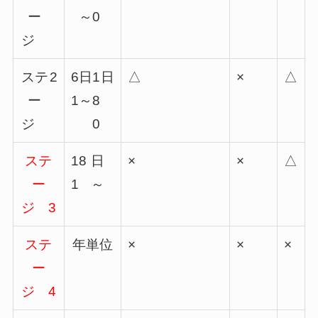
ー
～
0
ジ
ステ
2
6
日
1
日
△
×
△
ー
1
～
8
ジ
0
ステ
18
日
×
×
△
ー
1
～
ジ
3
ステ
年単位
×
×
×
ー
ジ
4