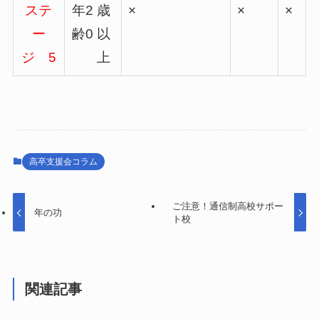
ステ
年
2
歳
×
×
×
ー
齢
0
以
ジ
5
上
高卒支援会コラム
ご注意！通信制高校サポー
年の功
ト校
関連記事