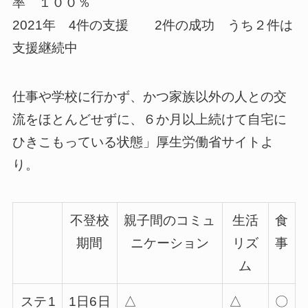
率 １００％
2021年 4件の支援 2件の成功 うち２件は
支援継続中
仕事や学校に行かず、かつ家族以外の人との交
流をほとんどせずに、６か月以上続けて自宅に
ひきこもっている状態」厚生労働省サイトよ
り。
不登校
親子間のコミュ
生活
食
期間
ニケーション
リズ
事
ム
ステ
1
1
日
6
日
△
△
〇