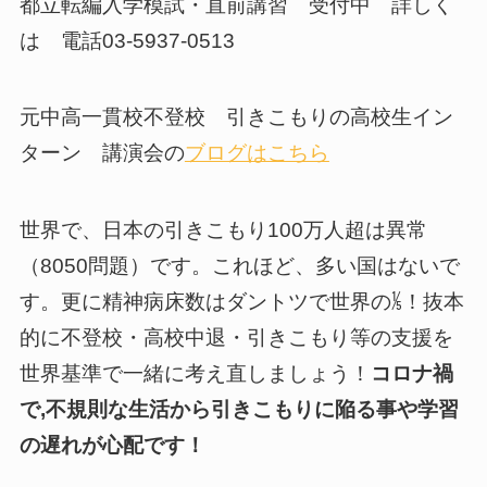
都立転編入学模試・直前講習 受付中 詳しく
は 電話03-5937-0513
元中高一貫校不登校 引きこもりの高校生イン
ターン 講演会の
ブログはこちら
世界で、日本の引きこもり100万人超は異常
（8050問題）です。これほど、多い国はないで
す。更に精神病床数はダントツで世界の⅕！抜本
的に不登校・高校中退・引きこもり等の支援を
世界基準で一緒に考え直しましょう！
コロナ禍
で,不規則な生活から引きこもりに陥る事や学習
の遅れが心配です！