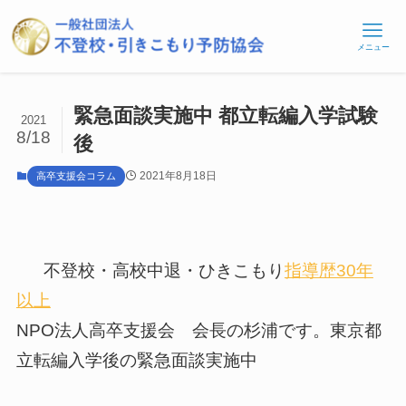
メニュー
緊急面談実施中 都立転編入学試験
2021
8/18
後
2021年8月18日
高卒支援会コラム
不登校・高校中退・ひきこもり
指導歴30年
以上
NPO法人高卒支援会 会長の杉浦です。東京都
立転編入学後の緊急面談実施中