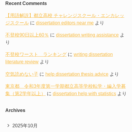
Recent Comments
【用語解説】都立高校 チャレンジスクール・エンカレッ
ジスクール
に
dissertation editors near me
より
不登校90日以上60％
に
dissertation writing assistance
よ
り
不登校ワースト ランキング
に
writing dissertation
literature review
より
空気読めない子
に
help dissertation thesis advice
より
東京都 令和3年度第一学期都立高等学校転学・編入学募
集（第2学年以上）
に
dissertation help with statistics
より
Archives
2025年10月