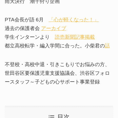
雨天決行 潮干狩り企画
PTA会長が語 6月
「心が軽くなった！」
過去の保護者会
アーカイブ
学生インターンより
読売新聞記事掲載
都立高校転学・編入学間に合った。小柴君の
話
不登校・高校中退・引きこもりでお悩みの方、
世田谷区要保護児童支援協議会、渋谷区フォロ
ースタッフ～子どもの心サポート事業登録
目次