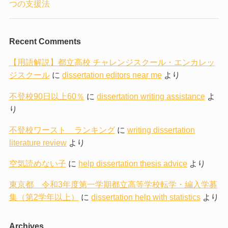
つの支援法
Recent Comments
【用語解説】都立高校 チャレンジスクール・エンカレッ
ジスクール
に
dissertation editors near me
より
不登校90日以上60％
に
dissertation writing assistance
よ
り
不登校ワースト ランキング
に
writing dissertation
literature review
より
空気読めない子
に
help dissertation thesis advice
より
東京都 令和3年度第一学期都立高等学校転学・編入学募
集（第2学年以上）
に
dissertation help with statistics
より
Archives