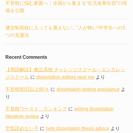
不登校に悩む家庭へ｜全国から集まる“生活改善合宿”の現
場を公開
通信制高校に入っても通えない…“人が怖い”中学生への3
つの支援法
Recent Comments
【用語解説】都立高校 チャレンジスクール・エンカレッ
ジスクール
に
dissertation editors near me
より
不登校90日以上60％
に
dissertation writing assistance
よ
り
不登校ワースト ランキング
に
writing dissertation
literature review
より
空気読めない子
に
help dissertation thesis advice
より