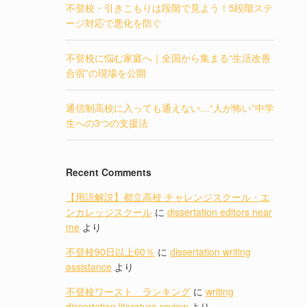
不登校・引きこもりは段階で見よう！5段階ステ
ージ対応で悪化を防ぐ
不登校に悩む家庭へ｜全国から集まる“生活改善
合宿”の現場を公開
通信制高校に入っても通えない…“人が怖い”中学
生への3つの支援法
Recent Comments
【用語解説】都立高校 チャレンジスクール・エ
ンカレッジスクール
に
dissertation editors near
me
より
不登校90日以上60％
に
dissertation writing
assistance
より
不登校ワースト ランキング
に
writing
dissertation literature review
より