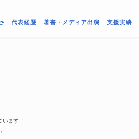
と
代表経歴
著書・メディア出演
支援実績
ています
す。