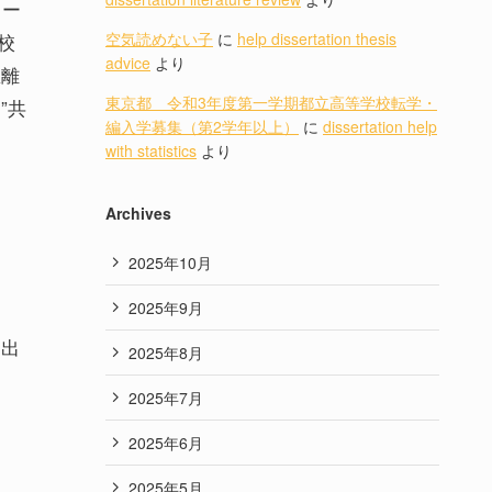
ヨー
校
空気読めない子
に
help dissertation thesis
advice
より
里離
東京都 令和3年度第一学期都立高等学校転学・
”共
編入学募集（第2学年以上）
に
dissertation help
with statistics
より
Archives
2025年10月
2025年9月
、出
2025年8月
2025年7月
2025年6月
2025年5月