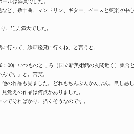
ホールは満員でした。
色など、数十曲、マンドリン、ギター、ベースと弦楽器中
なり、迫力満天でした。
館に行って、絵画鑑賞に行くね」と言うと、
6：00にいつものところ（国立新美術館の玄関近く）集合
いんです」と。苦笑。
、他の作品も見ました。どれもちんぷんかんぷん。良し悪
、見覚えの作品は何点かありました。
ーマでそればかり、描くそうなのです。