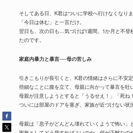
そしてある日、K君はついに学校へ行けなくなり
「今日は休む」と一言だけ。
翌日も、次の日も…気づけば1週間、1か月と不登
たのです。
家庭内暴力と暴言──母の苦しみ
引きこもりが長引くと、K君の情緒はさらに不安
些細なことに腹を立て、母親に向かって暴言を吐
母親が注意しようとすると「うるせえ！」「死ね
ついには部屋のドアを塞ぎ、家族が近づけない状
母親は「息子がどんどん壊れていくようで怖い」
家族としてどう接すればよいのか、何が正解なの