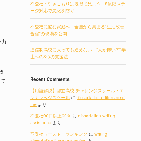
不登校・引きこもりは段階で見よう！5段階ステ
ージ対応で悪化を防ぐ
不登校に悩む家庭へ｜全国から集まる“生活改善
合宿”の現場を公開
暴力
通信制高校に入っても通えない…“人が怖い”中学
生への3つの支援法
校
Recent Comments
めて
【用語解説】都立高校 チャレンジスクール・エ
ンカレッジスクール
に
dissertation editors near
me
より
不登校90日以上60％
に
dissertation writing
assistance
より
不登校ワースト ランキング
に
writing
dissertation literature review
より