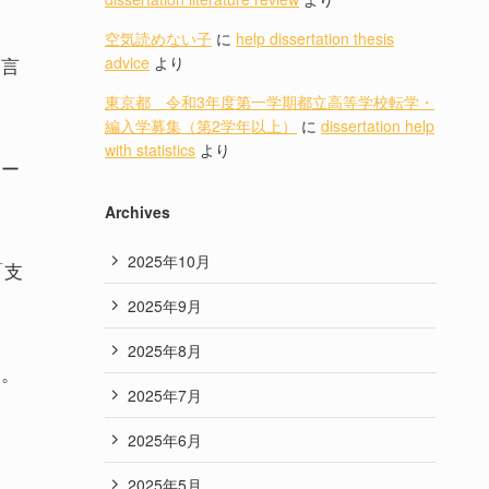
空気読めない子
に
help dissertation thesis
と言
advice
より
東京都 令和3年度第一学期都立高等学校転学・
編入学募集（第2学年以上）
に
dissertation help
with statistics
より
コー
Archives
2025年10月
「支
2025年9月
2025年8月
す。
2025年7月
2025年6月
2025年5月