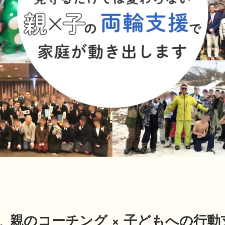
親のコーチング ×
子どもへの行動
、