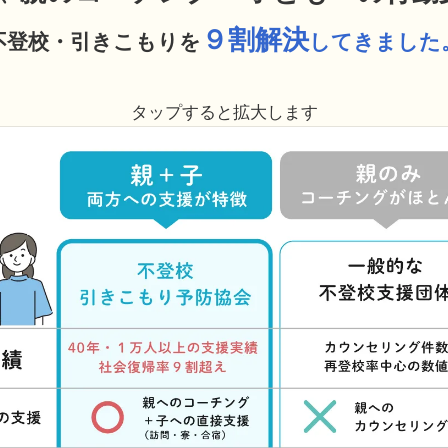
９割解決
不登校・引きこもりを
してきました
タップすると拡大します