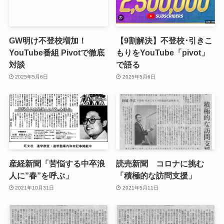
GW明け不登校増加！
【9割解決】不登校･引きこ
YouTube番組 Pivotで徹底
もりをYouTube「pivot」
対談
で語る
2025年5月6日
2025年5月6日
産経新聞「苦悩する中卒浪
読売新聞 コロナに挑む
人に”春”を呼ぶ」
「積極的な訪問支援」
2021年10月31日
2021年5月11日